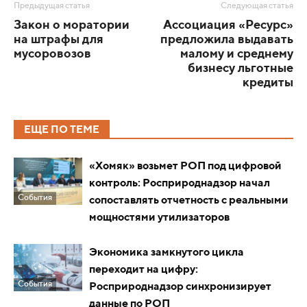
Предыдущая статья
Следующая статья
Закон о моратории
Ассоциация «Ресурс»
на штрафы для
предложила выдавать
мусоровозов
малому и среднему
бизнесу льготные
кредиты
ЕЩЕ ПО ТЕМЕ
«Хомяк» возьмет РОП под цифровой
контроль: Росприроднадзор начал
События
сопоставлять отчетность с реальными
мощностями утилизаторов
Экономика замкнутого цикла
переходит на цифру:
События
Росприроднадзор синхронизирует
данные по РОП