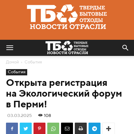
Твердые
бытовые
отходы
|
Новости
отрасли
Домой
События
События
Открыта регистрация
на Экологический форум
в Перми!
03.03.2025
108