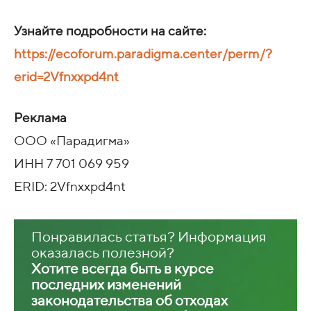
Узнайте подробности на сайте:
https://ecoforum.paradigma.center/perm/?
erid=2Vfnxxpd4nt
Реклама
ООО «Парадигма»
ИНН 7 701 069 959
ERID: 2Vfnxxpd4nt
Понравилась статья? Информация
оказалась полезной?
Хотите всегда быть в курсе
последних изменений
законодательства об отходах