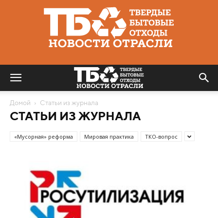
Твердые
бытовые
отходы
|
Новости
отрасли
Домой
Статьи из журнала
СТАТЬИ ИЗ ЖУРНАЛА
«Мусорная» реформа
Мировая практика
ТКО-вопрос