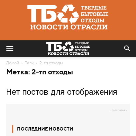
Твердые
бытовые
отходы
|
Новости
отрасли
Домой
Теги
2-тп отходы
Метка: 2-тп отходы
Нет постов для отображения
- Реклама -
ПОСЛЕДНИЕ НОВОСТИ