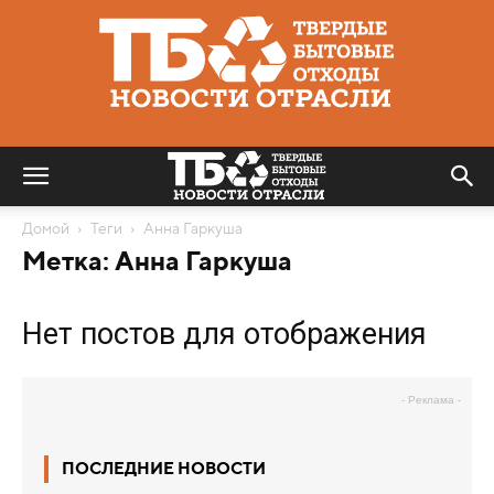
Твердые
бытовые
отходы
|
Новости
отрасли
Домой
Теги
Анна Гаркуша
Метка: Анна Гаркуша
Нет постов для отображения
- Реклама -
ПОСЛЕДНИЕ НОВОСТИ