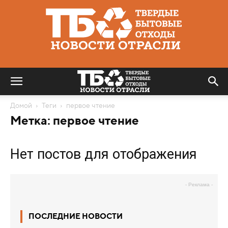
Твердые
бытовые
отходы
|
Новости
отрасли
Домой
Теги
первое чтение
Метка: первое чтение
Нет постов для отображения
- Реклама -
ПОСЛЕДНИЕ НОВОСТИ