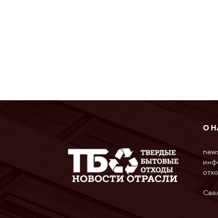
О Н
news
инф
отхо
Свя