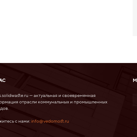
АС
М
.solidwaste.ru — актуальная и своевременная
ормация отрасли коммунальных и промышленных
дов.
житесь с нами:
info@vedomost.ru