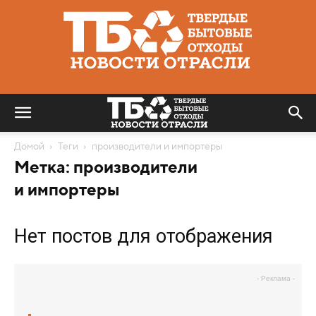
Твердые
бытовые
отходы
|
Новости
отрасли
Домой
Теги
производители и импортеры
Метка: производители
и импортеры
Нет постов для отображения
- Реклама -