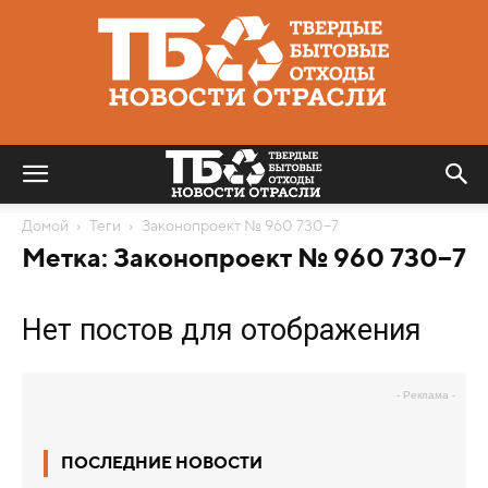
Твердые
бытовые
отходы
|
Новости
отрасли
Домой
Теги
Законопроект № 960 730−7
Метка: Законопроект № 960 730−7
Нет постов для отображения
- Реклама -
ПОСЛЕДНИЕ НОВОСТИ