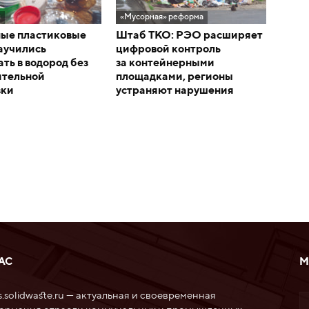
и
«Мусорная» реформа
ые пластиковые
Штаб ТКО: РЭО расширяет
аучились
цифровой контроль
ть в водород без
за контейнерными
ительной
площадками, регионы
вки
устраняют нарушения
АС
М
.solidwaste.ru — актуальная и своевременная