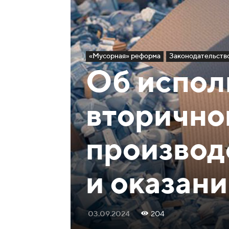
«Мусорная» реформа
Законодательств
Об испол
вторично
производ
и оказани
03.09.2024
204