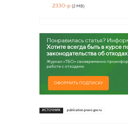
2330-р
(2 MB)
Понравилась статья? Инфор
Хотите всегда быть в курсе 
законодательства об отхода
Журнал «ТБО» своевременно проинформ
работе с отходами.
ОФОРМИТЬ ПОДПИСКУ
ИСТОЧНИК
publication.pravo.gov.ru