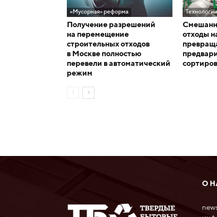
«Мусорная» реформа
Технологи
Получение разрешений
Смешанн
на перемещение
отходы н
строительных отходов
превраща
в Москве полностью
предвар
перевели в автоматический
сортиро
режим
О Н
news