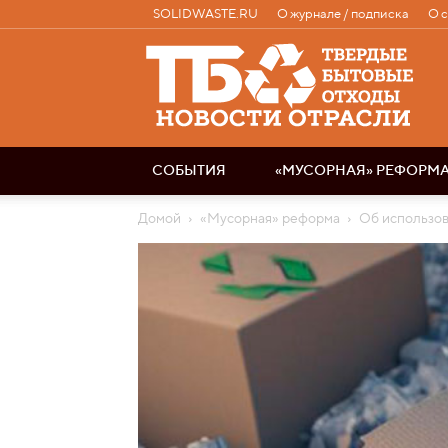
SOLIDWASTE.RU
О журнале / подписка
О 
Твердые
бытовые
отходы
|
Новости
отрасли
СОБЫТИЯ
«МУСОРНАЯ» РЕФОРМ
Домой
«Мусорная» реформа
Об использов