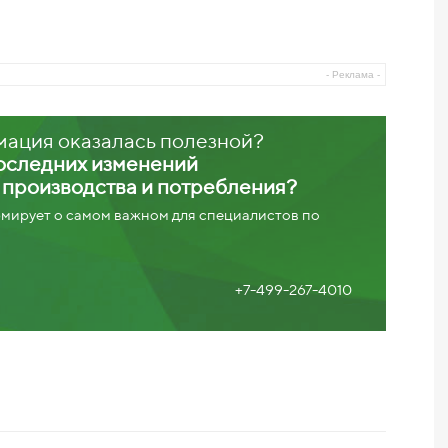
- Реклама -
мация оказалась полезной?
последних изменений
х производства и потребления?
ирует о самом важном для специалистов по
+7-499-267-4010