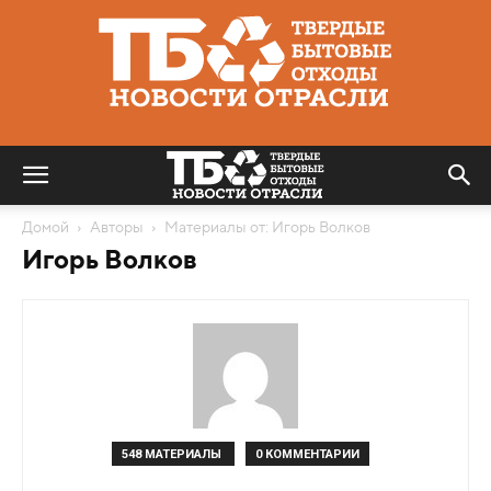
Твердые
бытовые
отходы
|
Новости
отрасли
Домой
Авторы
Материалы от: Игорь Волков
Игорь Волков
548 МАТЕРИАЛЫ
0 КОММЕНТАРИИ