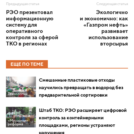
Предыдущая статья
Следующая статья
РЭО презентовал
Экологично
информационную
и экономично: как
систему для
«Газпром нефть»
оперативного
развивает
контроля за сферой
использование
ТКО в регионах
вторсырья
ЕЩЕ ПО ТЕМЕ
Смешанные пластиковые отходы
научились превращать в водород без
Технологии
предварительной сортировки
Штаб ТКО: РЭО расширяет цифровой
контроль за контейнерными
«Мусорная»
реформа
площадками, регионы устраняют
нарушения