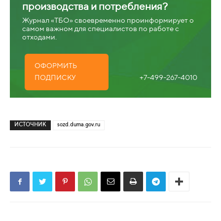
производства и потребления?
Журнал «ТБО» своевременно проинформирует о
самом важном для специалистов по работе с
отходами.
ОФОРМИТЬ
+7-499-267-4010
ПОДПИСКУ
ИСТОЧНИК
sozd.duma.gov.ru