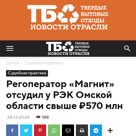
Твердые
бытовые
отходы
|
Новости
отрасли
Домой
Судебная практика
Судебная практика
Регоператор «Магнит»
отсудил у РЭК Омской
области свыше ₽570 млн
24.12.2024
188