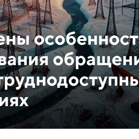
ены особеннос
вания обращен
 труднодоступн
иях