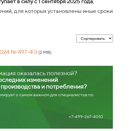
тупает в силу с 1 сентября 2025 года
,
ний, для которых установлены иные сроки
2024 № 497-ФЗ
(2 MB)
мация оказалась полезной?
последних изменений
х производства и потребления?
ирует о самом важном для специалистов по
+7-499-267-4010