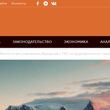
сайте
Контакты
А
ЗАКОНОДАТЕЛЬСТВО
ЭКОНОМИКА
АНА
бенности регулирования обращения с ТКО на труднодоступных тер