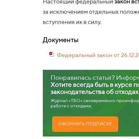
Настоящий федеральный
закон вс
за исключением отдельных положе
вступления их в силу.
Документы
Федеральный закон от 26.12.
Понравилась статья? Инфор
Хотите всегда быть в курсе 
законодательства об отхода
Журнал «ТБО» своевременно проинформ
работе с отходами.
ОФОРМИТЬ ПОДПИСКУ