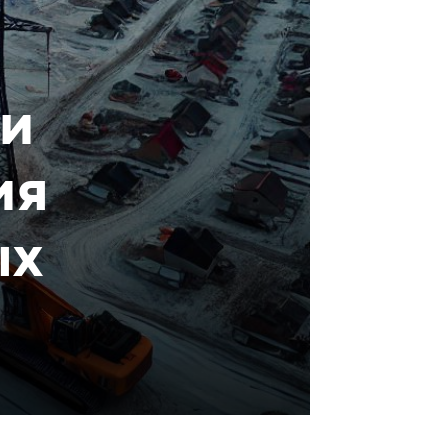
ти
ия
ых