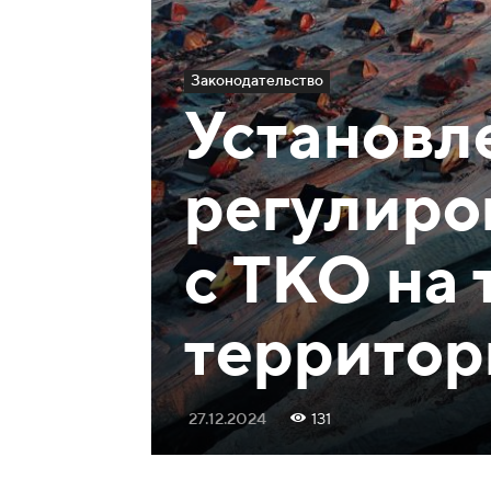
Законодательство
Установл
регулиро
с ТКО на
территор
27.12.2024
131