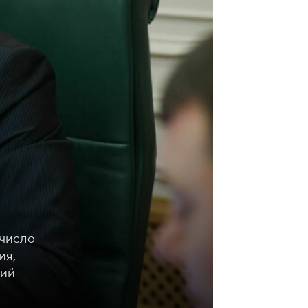
 число
ия,
ний