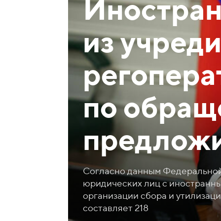
Иностран
из учред
регопера
по обращ
предложи
Согласно данным Федеральной 
юридических лиц с иностранны
организации сбора и утилизаци
составляет 218