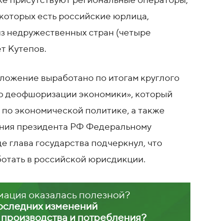
кже присутствуют региональные операторы,
 которых есть российские юрлица,
из недружественных стран (четыре
т Кутепов.
дложение выработано по итогам круглого
о деофшоризации экономики», который
по экономической политике, а также
ания президента РФ Федеральному
де глава государства подчеркнул, что
отать в российской юрисдикции.
мация оказалась полезной?
последних изменений
х производства и потребления?