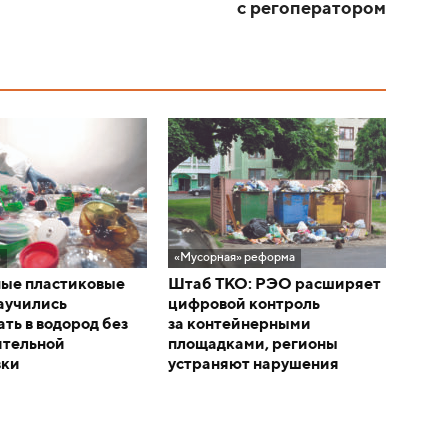
с регоператором
и
«Мусорная» реформа
ые пластиковые
Штаб ТКО: РЭО расширяет
аучились
цифровой контроль
ть в водород без
за контейнерными
ительной
площадками, регионы
вки
устраняют нарушения