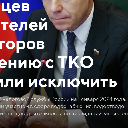
цев
ителей
торов
ению с ТКО
ли исключить
налоговой службы России на 1 января 2024 года,
м участием в сфере водоснабжения, водоотведен
и отходов, деятельности по ликвидации загрязне