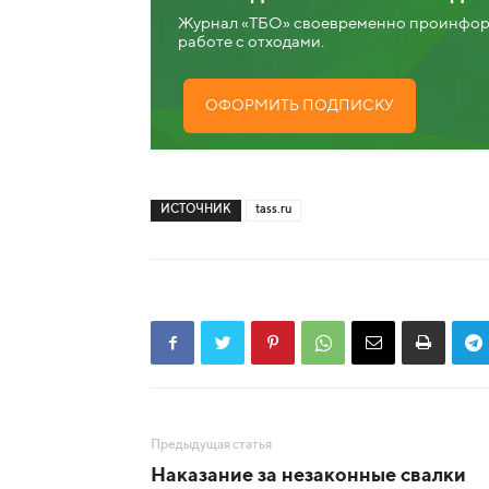
Журнал «ТБО» своевременно проинформ
работе с отходами.
ОФОРМИТЬ ПОДПИСКУ
ИСТОЧНИК
tass.ru
Предыдущая статья
Наказание за незаконные свалки