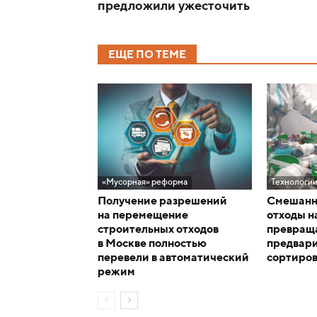
предложили ужесточить
ЕЩЕ ПО ТЕМЕ
«Мусорная» реформа
Технологи
Получение разрешений
Смешанн
на перемещение
отходы н
строительных отходов
превраща
в Москве полностью
предвар
перевели в автоматический
сортиро
режим