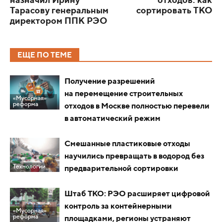
назначил Ирину
отходов: как
Тарасову генеральным
сортировать ТКО
директором ППК РЭО
ЕЩЕ ПО ТЕМЕ
Получение разрешений
на перемещение строительных
«Мусорная»
реформа
отходов в Москве полностью перевели
в автоматический режим
Смешанные пластиковые отходы
научились превращать в водород без
Технологии
предварительной сортировки
Штаб ТКО: РЭО расширяет цифровой
контроль за контейнерными
«Мусорная»
реформа
площадками, регионы устраняют