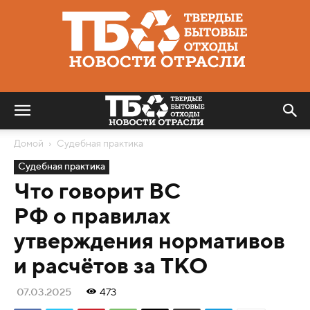
Твердые
бытовые
отходы
|
Новости
отрасли
Домой
Судебная практика
Судебная практика
Что говорит ВС
РФ о правилах
утверждения нормативов
и расчётов за ТКО
07.03.2025
473