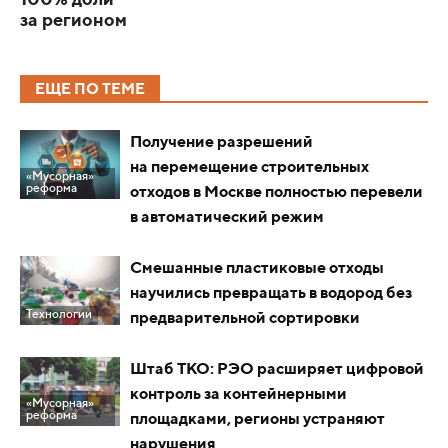
100% доли
за регионом
ЕЩЕ ПО ТЕМЕ
Получение разрешений
на перемещение строительных
«Мусорная»
реформа
отходов в Москве полностью перевели
в автоматический режим
Смешанные пластиковые отходы
научились превращать в водород без
Технологии
предварительной сортировки
Штаб ТКО: РЭО расширяет цифровой
контроль за контейнерными
«Мусорная»
реформа
площадками, регионы устраняют
нарушения