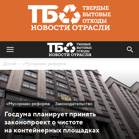
Твердые
бытовые
отходы
|
Новости
отрасли
Домой
«Мусорная» реформа
«Мусорная» реформа
Законодательство
Госдума планирует принять
законопроект о чистоте
на контейнерных площадках