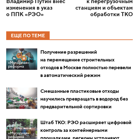
Владимир Путин внес
к перегрузочным
изменения в указ
станциям и объектам
о ППК «РЭО»
обработки ТКО
ЕЩЕ ПО ТЕМЕ
Получение разрешений
на перемещение строительных
«Мусорная»
реформа
отходов в Москве полностью перевели
в автоматический режим
Смешанные пластиковые отходы
научились превращать в водород без
Технологии
предварительной сортировки
Штаб ТКО: РЭО расширяет цифровой
контроль за контейнерными
«Мусорная»
реформа
площадками, регионы устраняют