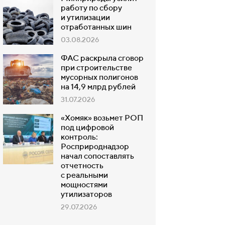
работу по сбору
и утилизации
отработанных шин
03.08.2026
ФАС раскрыла сговор
при строительстве
мусорных полигонов
на 14,9 млрд рублей
31.07.2026
«Хомяк» возьмет РОП
под цифровой
контроль:
Росприроднадзор
начал сопоставлять
отчетность
с реальными
мощностями
утилизаторов
29.07.2026