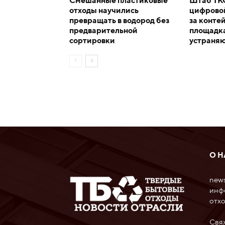
Смешанные пластиковые
Штаб ТК
отходы научились
цифрово
превращать в водород без
за конт
предварительной
площадк
сортировки
устраня
О Н
news
инф
отхо
Свя