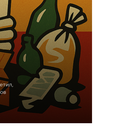
етил,
мов