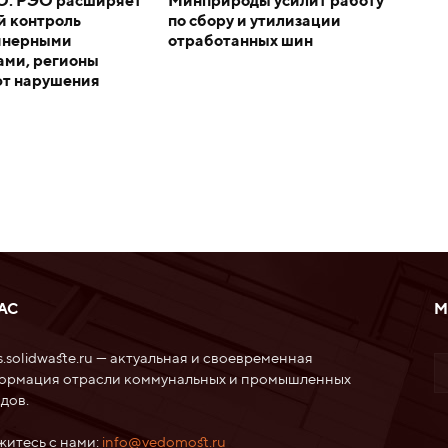
О: РЭО расширяет
Минприроды усилит работу
й контроль
по сбору и утилизации
ейнерными
отработанных шин
ами, регионы
ют нарушения
АС
М
.solidwaste.ru — актуальная и своевременная
ормация отрасли коммунальных и промышленных
дов.
житесь с нами:
info@vedomost.ru