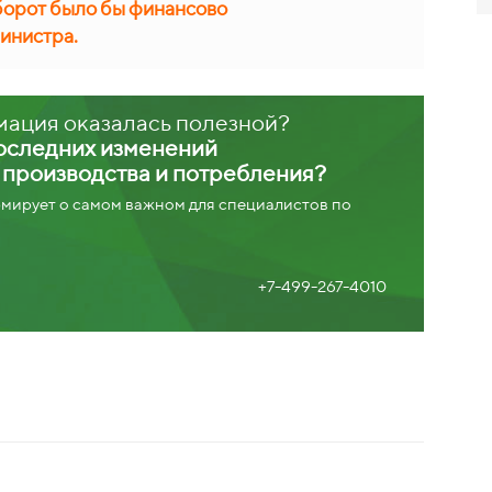
борот было бы финансово
инистра.
мация оказалась полезной?
последних изменений
х производства и потребления?
ирует о самом важном для специалистов по
+7-499-267-4010