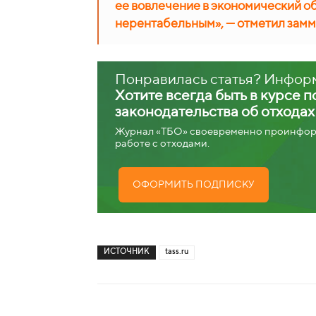
ее вовлечение в экономический о
нерентабельным», — отметил замм
Понравилась статья? Инфор
Хотите всегда быть в курсе 
законодательства об отхода
Журнал «ТБО» своевременно проинформ
работе с отходами.
ОФОРМИТЬ ПОДПИСКУ
ИСТОЧНИК
tass.ru