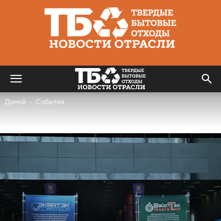
Твердые
бытовые
отходы
|
Новости
отрасли
Домой
События