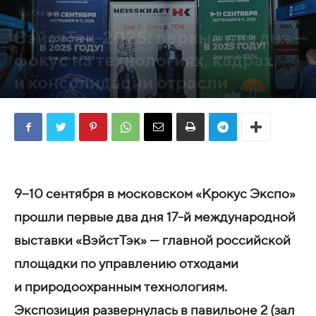
События
ВэйстТэк-2025: первые два дня —
фокус на технологиях, кадрах
и консолидации отрасли
10.09.2025
141
9−10 сентября в московском «Крокус Экспо»
прошли первые два дня 17-й международной
выставки «ВэйстТэк» — главной российской
площадки по управлению отходами
и природоохранным технологиям.
Экспозиция развернулась в павильоне 2 (зал