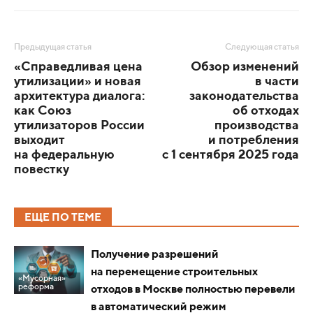
Предыдущая статья
Следующая статья
«Справедливая цена
Обзор изменений
утилизации» и новая
в части
архитектура диалога:
законодательства
как Союз
об отходах
утилизаторов России
производства
выходит
и потребления
на федеральную
с 1 сентября 2025 года
повестку
ЕЩЕ ПО ТЕМЕ
Получение разрешений
на перемещение строительных
«Мусорная»
реформа
отходов в Москве полностью перевели
в автоматический режим