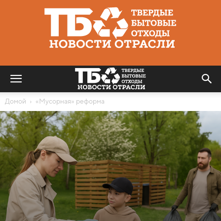
Твердые
бытовые
отходы
|
Новости
отрасли
Домой
«Мусорная» реформа