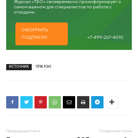
Журнал «ТБО» своевременно проинформирует о
самом важном для специалистов по работе с
отходами.
ОФОРМИТЬ
+7-499-267-4010
ПОДПИСКУ
ИСТОЧНИК
ППК РЭО
Предыдущая статья
Следующая статья