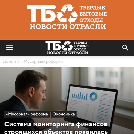
Твердые
бытовые
отходы
|
Новости
отрасли
Домой
«Мусорная» реформа
«Мусорная» реформа
Экономика
Система мониторинга финансов
строящихся объектов появилась