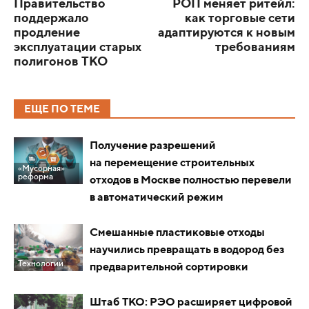
Правительство
РОП меняет ритейл:
поддержало
как торговые сети
продление
адаптируются к новым
эксплуатации старых
требованиям
полигонов ТКО
ЕЩЕ ПО ТЕМЕ
Получение разрешений
на перемещение строительных
«Мусорная»
реформа
отходов в Москве полностью перевели
в автоматический режим
Смешанные пластиковые отходы
научились превращать в водород без
Технологии
предварительной сортировки
Штаб ТКО: РЭО расширяет цифровой