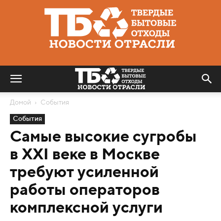
Твердые
бытовые
отходы
|
Новости
отрасли
Домой
События
События
Самые высокие сугробы
в XXI веке в Москве
требуют усиленной
работы операторов
комплексной услуги