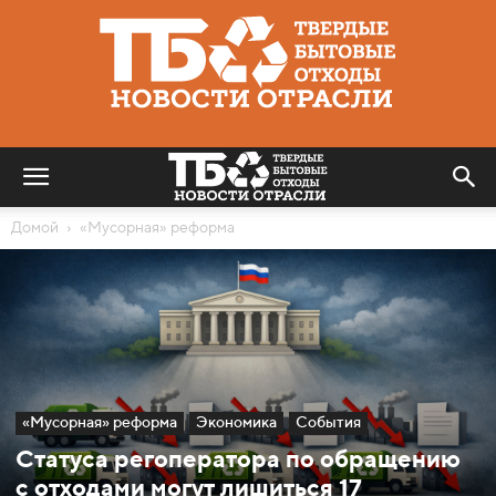
Твердые
бытовые
отходы
|
Новости
отрасли
Домой
«Мусорная» реформа
«Мусорная» реформа
Экономика
События
Статуса регоператора по обращению
с отходами могут лишиться 17