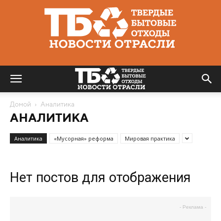
Твердые
бытовые
отходы
|
Новости
отрасли
Домой
Аналитика
АНАЛИТИКА
Аналитика
«Мусорная» реформа
Мировая практика
Нет постов для отображения
- Реклама -