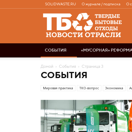
SOLIDWASTE.RU
О журнале / подписка
О 
Твердые
бытовые
отходы
|
Новости
отрасли
СОБЫТИЯ
«МУСОРНАЯ» РЕФОРМ
Домой
События
Страница 3
СОБЫТИЯ
Мировая практика
ТКО-вопрос
Экономика
А