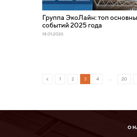
Группа ЭкоЛайн: топ основн
событий 2025 года
14.01.2026
...
1
2
3
4
20
О Н