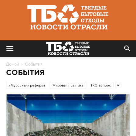
Твердые
бытовые
отходы
|
Новости
отрасли
Домой
События
СОБЫТИЯ
«Мусорная» реформа
Мировая практика
ТКО-вопрос