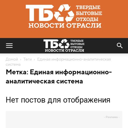
Твердые
бытовые
отходы
|
Новости
отрасли
Домой
Теги
Единая информационно-аналитическая
система
Метка: Единая информационно-
аналитическая система
Нет постов для отображения
- Реклама -