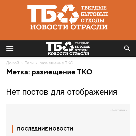
Твердые
бытовые
отходы
|
Новости
отрасли
Домой
Теги
размещение ТКО
Метка: размещение ТКО
Нет постов для отображения
- Реклама -
ПОСЛЕДНИЕ НОВОСТИ