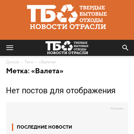
Твердые
бытовые
отходы
|
Новости
отрасли
Домой
Теги
«Валета»
Метка: «Валета»
Нет постов для отображения
- Реклама -
ПОСЛЕДНИЕ НОВОСТИ