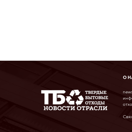
О Н
news
инф
отхо
Свя