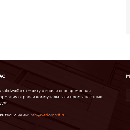
АС
М
.solidwaste.ru — актуальная и своевременная
ормация отрасли коммунальных и промышленных
дов.
житесь с нами:
info@vedomost.ru