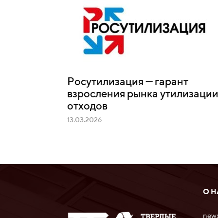
Росутилизация — гарант
взросления рынка утилизаци
отходов
13.03.2026
О Н
news