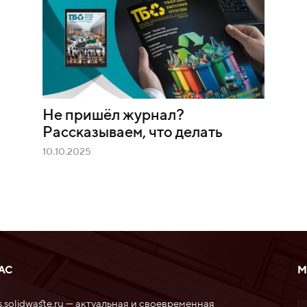
Не пришёл журнал?
и
Рассказываем, что делать
10.10.2025
АС
М
.solidwaste.ru — актуальная и своевременная